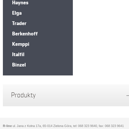
Haynes
Elga
Trader
Berkenhoff
Kemppi
Italfil
Binzel
Produkty
R-line
ul. Jana z Kolna 17a, 65-014 Zielona Góra, tel: 068 323 9640, fax: 068 323 9641