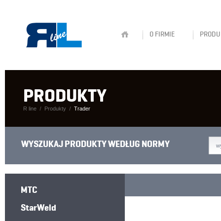
O FIRMIE
PRODU
PRODUKTY
R line
Produkty
Trader
WYSZUKAJ PRODUKTY WEDŁUG NORMY
w
MTC
StarWeld