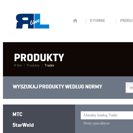
O FIRMIE
PRODU
PRODUKTY
R line
Produkty
Trader
WYSZUKAJ PRODUKTY WEDŁUG NORMY
w
MTC
Aktualny katalog Trader
StarWeld
Druty spawalnicze