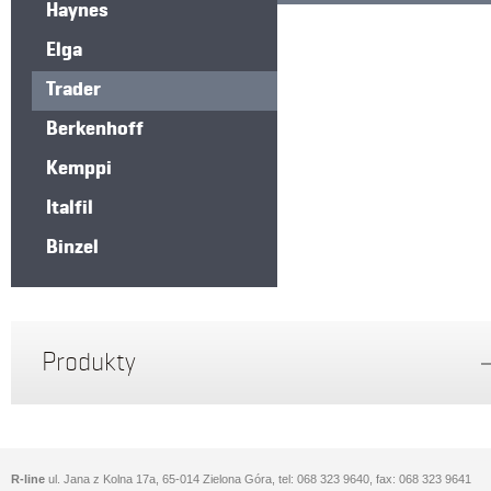
Haynes
Elga
Trader
Berkenhoff
Kemppi
Italfil
Binzel
Produkty
R-line
ul. Jana z Kolna 17a, 65-014 Zielona Góra, tel: 068 323 9640, fax: 068 323 9641