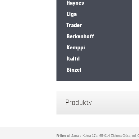
Haynes
Elga
Trader
Berkenhoff
Kemppi
Italfil
Binzel
Produkty
R-line
ul. Jana z Kolna 17a, 65-014 Zielona Góra, tel: