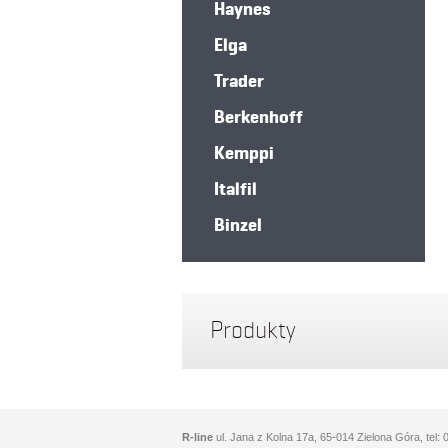
Haynes
Elga
Trader
Berkenhoff
Kemppi
Italfil
Binzel
Produkty
R-line
ul. Jana z Kolna 17a, 65-014 Zielona Góra, tel: