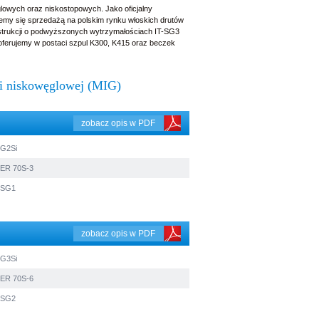
glowych oraz niskostopowych. Jako oficjalny
mujemy się sprzedażą na polskim rynku włoskich drutów
strukcji o podwyższonych wytrzymałościach IT-SG3
oferujemy w postaci szpul K300, K415 oraz beczek
li niskowęglowej (MIG)
zobacz opis w PDF
G2Si
ER 70S-3
SG1
zobacz opis w PDF
G3Si
ER 70S-6
SG2