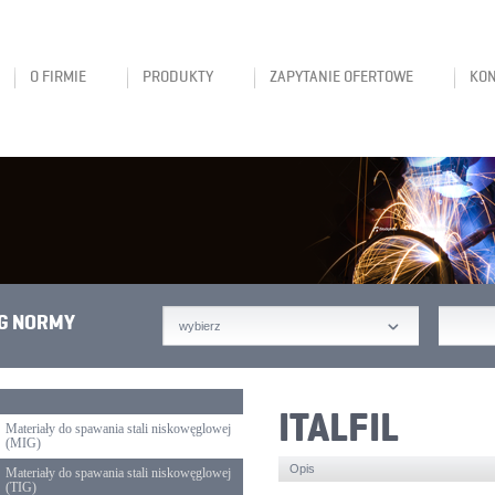
O FIRMIE
PRODUKTY
ZAPYTANIE OFERTOWE
KO
G NORMY
wybierz
ITALFIL
Materiały do spawania stali niskowęglowej
(MIG)
Opis
Materiały do spawania stali niskowęglowej
(TIG)