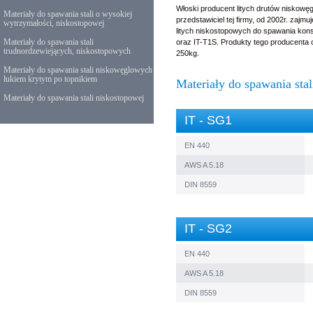
Włoski producent litych drutów niskowę
Materiały do spawania stali o wysokiej
przedstawiciel tej firmy, od 2002r. zaj
wytrzymałości, niskostopowej
litych niskostopowych do spawania kon
Materiały do spawania stali
oraz IT-T1S. Produkty tego producenta 
trudnordzewiejących, niskostopowych
250kg.
Materiały do spawania stali niskowęglowych
łukiem krytym po topnikiem
Materiały do spawania sta
Materiały do spawania stali niskostopowej
IT - SG1
EN 440
AWS A 5.18
DIN 8559
IT - SG2
EN 440
AWS A 5.18
DIN 8559