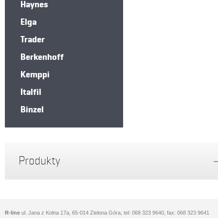
Haynes
Elga
Trader
Berkenhoff
Kemppi
Italfil
Binzel
Produkty
R-line
ul. Jana z Kolna 17a, 65-014 Zielona Góra, tel: 068 323 9640, fax: 068 323 9641