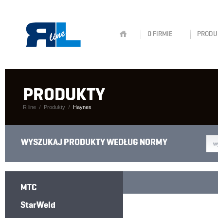
O FIRMIE
PRODU
PRODUKTY
R line
Produkty
Haynes
WYSZUKAJ PRODUKTY WEDŁUG NORMY
w
MTC
StarWeld