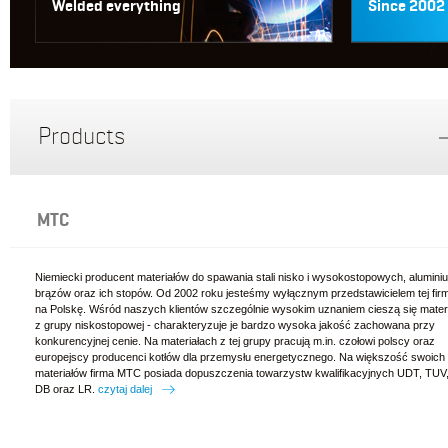
Welded everything
Since 2002
Products
MTC
Niemiecki producent materiałów do spawania stali nisko i wysokostopowych, alumini
brązów oraz ich stopów. Od 2002 roku jesteśmy wyłącznym przedstawicielem tej fir
na Polskę. Wśród naszych klientów szczególnie wysokim uznaniem cieszą się mater
z grupy niskostopowej - charakteryzuje je bardzo wysoka jakość zachowana przy
konkurencyjnej cenie. Na materiałach z tej grupy pracują m.in. czołowi polscy oraz
europejscy producenci kotłów dla przemysłu energetycznego. Na większość swoich
materiałów firma MTC posiada dopuszczenia towarzystw kwalifikacyjnych UDT, TUV
DB oraz LR.
czytaj dalej