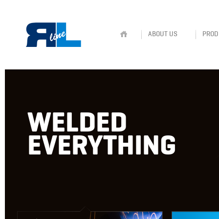
ABOUT US
PROD
WELDED
EVERYTHING