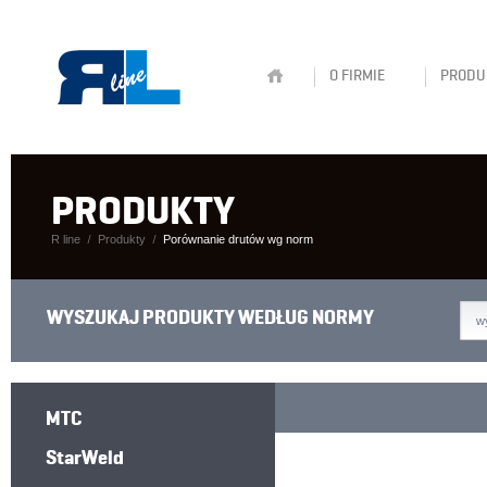
O FIRMIE
PRODU
PRODUKTY
R line
Produkty
Porównanie drutów wg norm
WYSZUKAJ PRODUKTY WEDŁUG NORMY
w
MTC
StarWeld