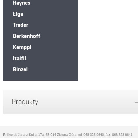
Haynes
Elga
Trader
Berkenhoff
Kemppi
Italfil
Binzel
Produkty
R-line
ul. Jana z Kolna 17a, 65-014 Zielona Góra, tel: 068 323 9640, fax: 068 323 9641