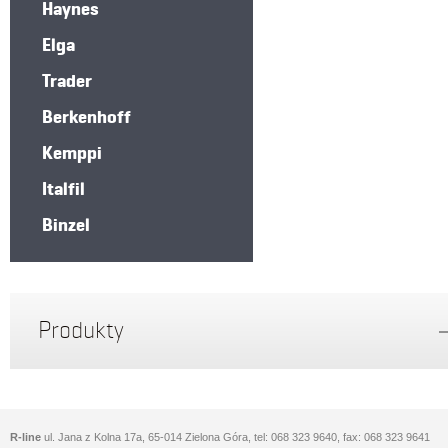
Haynes
Elga
Trader
Berkenhoff
Kemppi
Italfil
Binzel
Produkty
R-line
ul. Jana z Kolna 17a, 65-014 Zielona Góra, tel: 068 323 9640, fax: 068 323 9641