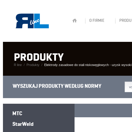
O FIRMIE
PRODU
PRODUKTY
R line
Produkty
Elektrody zasadowe do stali niskowęglowych - uzysk wysoki
WYSZUKAJ PRODUKTY WEDŁUG NORMY
w
MTC
StarWeld