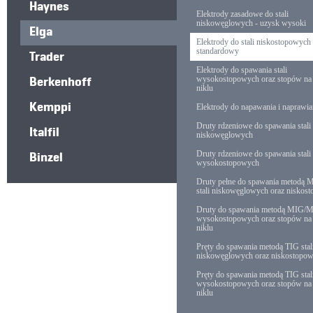
Haynes
Elektrody zasadowe do stali
niskowęglowych - uzysk wysoki
Elga
Elektrody do stali niskostopowych
Trader
standardowy
Elektrody do spawania stali
Berkenhoff
wysokostopowych oraz stopów na 
niklu
Kemppi
Elektrody do napawania i naprawia
Druty rdzeniowe do spawania stali
Italfil
niskowęglowych
Binzel
Druty rdzeniowe do spawania stali
wysokostopowych
Druty pełne do spawania metod
stali niskowęglowych oraz niskos
Druty do spawania metodą MIG/M
wysokostopowych oraz stopów na 
niklu
Pręty do spawania metodą TIG stal
niskowęglowych oraz niskostopo
Pręty do spawania metodą TIG stal
wysokostopowych oraz stopów na 
niklu