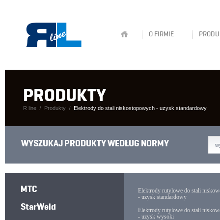
O FIRMIE
PRODU
PRODUKTY
R line
Produkty
Elektrody do stali niskostopowych - uzysk standardowy
WYSZUKAJ PRODUKTY WEDŁUG NORMY
w
MTC
Elektrody rutylowe do stali nisko
- uzysk standardowy
StarWeld
Elektrody rutylowe do stali nisko
- uzysk wysoki