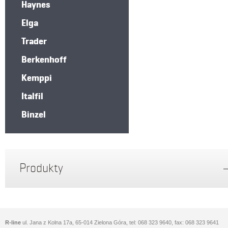
Haynes
Elga
Trader
Berkenhoff
Kemppi
Italfil
Binzel
Produkty
R-line
ul. Jana z Kolna 17a, 65-014 Zielona Góra, tel: 068 323 9640, fax: 068 323 9641