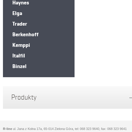
Haynes
Elga
Trader
Berkenhoff
Kemppi
Italfil
Binzel
Produkty
R-line
ul. Jana z Kolna 17a, 65-014 Zielona Góra, tel: 068 323 9640, fax: 068 323 9641