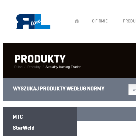
O FIRMIE
PRODU
PRODUKTY
R line
Produkty
Aktualny katalog Trader
WYSZUKAJ PRODUKTY WEDŁUG NORMY
w
MTC
StarWeld