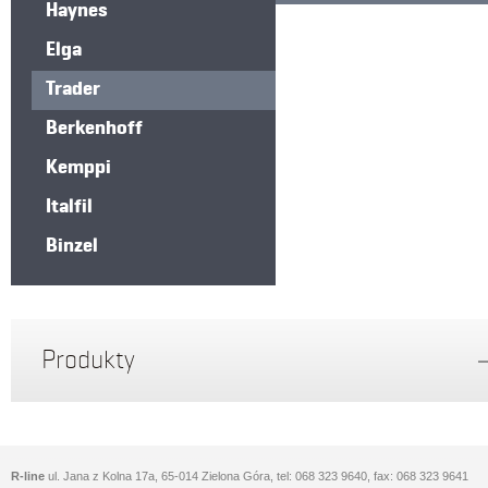
Haynes
Elga
Trader
Berkenhoff
Kemppi
Italfil
Binzel
Produkty
R-line
ul. Jana z Kolna 17a, 65-014 Zielona Góra, tel: 068 323 9640, fax: 068 323 9641