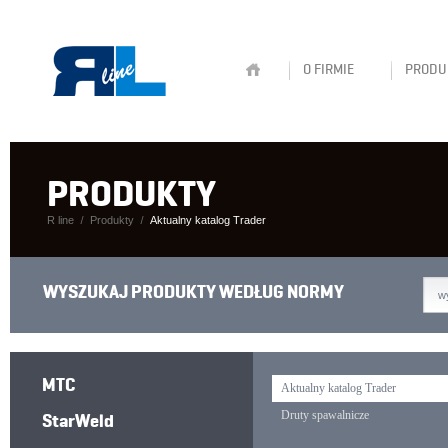
O FIRMIE
PRODU
PRODUKTY
R line
Produkty
Aktualny katalog Trader
WYSZUKAJ PRODUKTY WEDŁUG NORMY
w
MTC
Aktualny katalog Trader
StarWeld
Druty spawalnicze